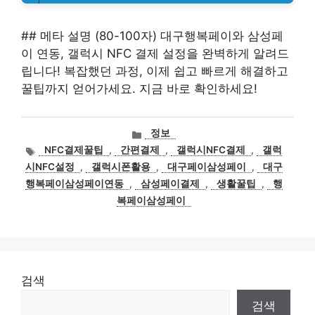
## 메타 설명 (80-100자) 대구행복페이와 삼성페
이 연동, 갤럭시 NFC 결제 설정을 완벽하게 알려드
립니다! 복잡했던 과정, 이제 쉽고 빠르게 해결하고
꿀팁까지 얻어가세요. 지금 바로 확인하세요!
카
정보
테
태
NFC결제꿀팁
,
간편결제
,
갤럭시NFC결제
,
갤럭
고
그
시NFC설정
,
갤럭시폰활용
,
대구페이삼성페이
,
대구
리
행복페이삼성페이연동
,
삼성페이결제
,
생활꿀팁
,
행
복페이삼성페이
검색
검색