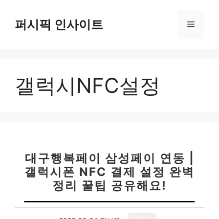
컨
텐
퍼시픽 인사이트
메
츠
로
뉴
건
너
갤럭시NFC설정
뛰
기
대구행복페이 삼성페이 연동 |
갤럭시폰 NFC 결제 설정 완벽
정리 꿀팁 공유해요!