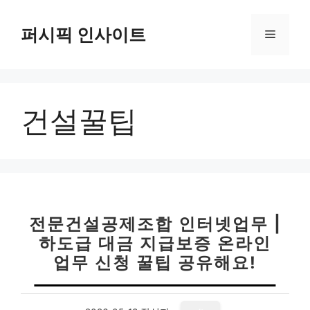
컨
텐
퍼시픽 인사이트
메
츠
로
뉴
건
너
건설꿀팁
뛰
기
전문건설공제조합 인터넷업무 |
하도급 대금 지급보증 온라인
업무 신청 꿀팁 공유해요!