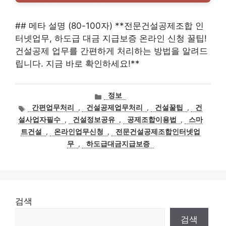
## 메타 설명 (80-100자) **전문건설공제조합 인
터넷업무, 하도급 대금 지급보증 온라인 신청 꿀팁!
건설공제 업무를 간편하게 처리하는 방법을 알려드
립니다. 지금 바로 확인하세요!**
카
정보
테
태
간편업무처리
,
건설공제업무처리
,
건설꿀팁
,
건
고
그
설사업자필수
,
건설정보공유
,
공제조합이용법
,
스마
리
트건설
,
온라인업무신청
,
전문건설공제조합인터넷업
무
,
하도급대금지급보증
검색
검색