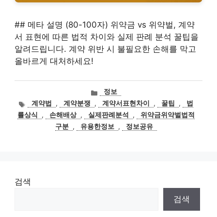
## 메타 설명 (80-100자) 위약금 vs 위약벌, 계약
서 표현에 따른 법적 차이와 실제 판례 분석 꿀팁을
알려드립니다. 계약 위반 시 불필요한 손해를 막고
올바르게 대처하세요!
카
정보
테
태
계약법
,
계약분쟁
,
계약서표현차이
,
꿀팁
,
법
고
그
률상식
,
손해배상
,
실제판례분석
,
위약금위약벌법적
리
구분
,
유용한정보
,
정보공유
검색
검색