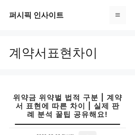
컨
텐
퍼시픽 인사이트
메
츠
로
뉴
건
너
계약서표현차이
뛰
기
위약금 위약벌 법적 구분 | 계약
서 표현에 따른 차이 | 실제 판
례 분석 꿀팁 공유해요!