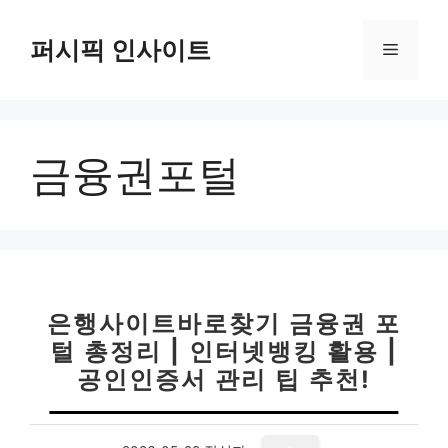
컨
텐
퍼시픽 인사이트
메
츠
로
뉴
건
너
금융권포털
뛰
기
은행사이트바로찾기 금융권 포
털 총정리 | 인터넷뱅킹 활용 |
공인인증서 관리 팁 추천!