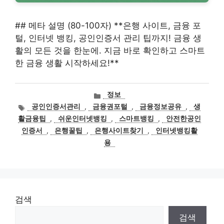
## 메타 설명 (80-100자) **은행 사이트, 금융 포
털, 인터넷 뱅킹, 공인인증서 관리 팁까지! 금융 생
활의 모든 것을 한눈에. 지금 바로 확인하고 스마트
한 금융 생활 시작하세요!**
카
정보
테
태
공인인증서관리
,
금융권포털
,
금융정보공유
,
생
고
그
활금융팁
,
쉬운인터넷뱅킹
,
스마트뱅킹
,
안전한공인
리
인증서
,
은행꿀팁
,
은행사이트찾기
,
인터넷뱅킹활
용
검색
검색