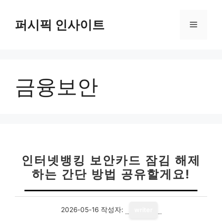
컨
텐
퍼시픽 인사이트
메
츠
로
뉴
건
너
금융보안
뛰
기
인터넷뱅킹 보안카드 잠김 해제
하는 간단 방법 공유할게요!
2026-05-16
작성자:
writer