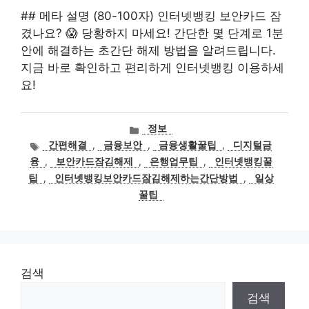
## 메타 설명 (80-100자) 인터넷뱅킹 보안카드 잠
겼나요? 😱 당황하지 마세요! 간단한 몇 단계로 1분
안에 해결하는 초간단 해제 방법을 알려드립니다.
지금 바로 확인하고 편리하게 인터넷뱅킹 이용하세
요!
카
정보
테
태
간편해결
,
금융보안
,
금융생활꿀팁
,
디지털금
고
그
융
,
보안카드잠김해제
,
은행업무팁
,
인터넷뱅킹꿀
리
팁
,
인터넷뱅킹보안카드잠김해제하는간단방법
,
일상
꿀팁
검색
검색