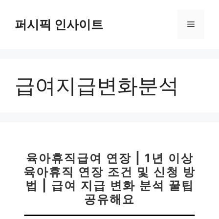
컨
텐
퍼시픽 인사이트
메
츠
로
뉴
건
너
급여지급변화분석
뛰
기
육아휴직급여 연장 | 1년 이상
육아휴직 연장 조건 및 신청 방
법 | 급여 지급 변화 분석 꿀팁
공유해요