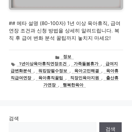
## 메타 설명 (80-100자) 1년 이상 육아휴직, 급여
연장 조건과 신청 방법을 상세히 알려드립니다. 복
직 후 급여 변화 분석 꿀팁까지 놓치지 마세요!
카
정보
테
태
1년이상육아휴직연장조건
,
가족돌봄휴가
,
급여지
고
그
급변화분석
,
워킹맘필수정보
,
육아고민해결
,
육아휴
리
직급여연장
,
육아휴직꿀팁
,
직장인육아지원
,
출산휴
가연장
,
행복한육아
검색
검색