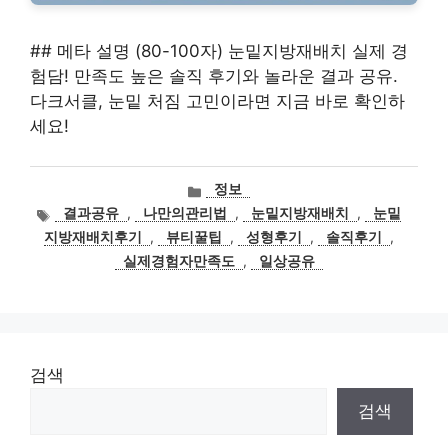
## 메타 설명 (80-100자) 눈밑지방재배치 실제 경
험담! 만족도 높은 솔직 후기와 놀라운 결과 공유.
다크서클, 눈밑 처짐 고민이라면 지금 바로 확인하
세요!
카
정보
테
태
결과공유
,
나만의관리법
,
눈밑지방재배치
,
눈밑
고
그
지방재배치후기
,
뷰티꿀팁
,
성형후기
,
솔직후기
,
리
실제경험자만족도
,
일상공유
검색
검색