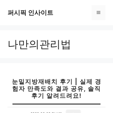
컨
텐
퍼시픽 인사이트
메
츠
로
뉴
건
너
나만의관리법
뛰
기
눈밑지방재배치 후기 | 실제 경
험자 만족도와 결과 공유, 솔직
후기 알려드려요!