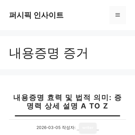
컨
텐
퍼시픽 인사이트
메
츠
로
뉴
건
너
내용증명 증거
뛰
기
내용증명 효력 및 법적 의미: 증
명력 상세 설명 A TO Z
2026-03-05
작성자:
writer