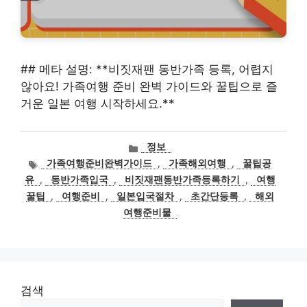
## 메타 설명: **비짓재팬 동반가족 등록, 어렵지
않아요! 가족여행 준비 완벽 가이드와 꿀팁으로 즐
거운 일본 여행 시작하세요.**
카
정보
테
태
가족여행준비완벽가이드
,
가족해외여행
,
꿀팁공
고
그
유
,
동반가족입국
,
비짓재팬동반가족등록하기
,
여행
리
꿀팁
,
여행준비
,
일본입국절차
,
초간단등록
,
해외
여행준비물
검색