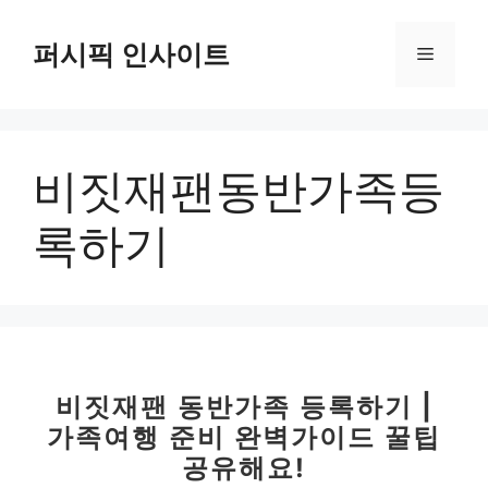
컨
텐
퍼시픽 인사이트
메
츠
로
뉴
건
너
비짓재팬동반가족등
뛰
기
록하기
비짓재팬 동반가족 등록하기 |
가족여행 준비 완벽가이드 꿀팁
공유해요!