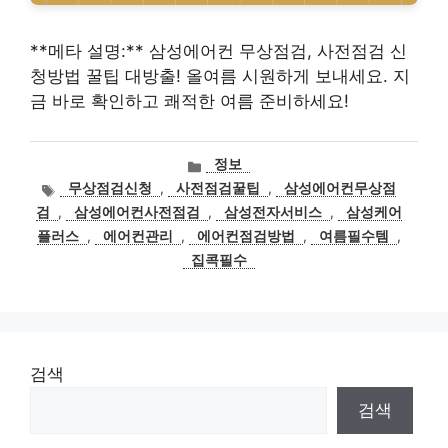
**메타 설명:** 삼성에어컨 무상점검, 사전점검 신
청방법 꿀팁 대방출! 올여름 시원하게 보내세요. 지
금 바로 확인하고 쾌적한 여름 준비하세요!
카
정보
테
태
무상점검신청
,
사전점검꿀팁
,
삼성에어컨무상점
고
그
검
,
삼성에어컨사전점검
,
삼성전자서비스
,
삼성케어
리
플러스
,
에어컨관리
,
에어컨점검방법
,
여름필수템
,
집콕필수
검색
검색