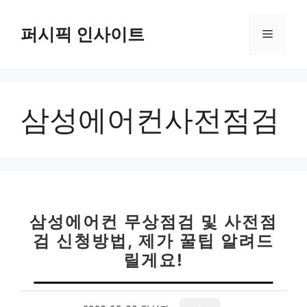
컨
텐
퍼시픽 인사이트
메
츠
로
뉴
건
너
삼성에어컨사전점검
뛰
기
삼성에어컨 무상점검 및 사전점
검 신청방법, 제가 꿀팁 알려드
릴게요!