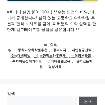
## 메타 설명 (80-100자) **수능 만점의 비밀, 여
기서 공개합니다! 실력 있는 고등학교 수학학원 추
천과 합격 노하우를 담아, 여러분의 수학 실력을 한
단계 업그레이드할 꿀팁을 공유합니다.**
카
정보
테
태
고등학교수학학원추천
,
공부자극
,
대입성공전략
,
고
그
수능대박비법
,
수능만점노하우공개
,
수학공부꿀팁
,
리
수학학원선택가이드
,
스터디플랜공유
,
실력있는학
원
,
열정가득
검색
검색