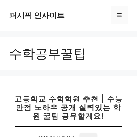
컨
텐
퍼시픽 인사이트
메
츠
로
뉴
건
너
수학공부꿀팁
뛰
기
고등학교 수학학원 추천 | 수능
만점 노하우 공개 실력있는 학
원 꿀팁 공유할게요!