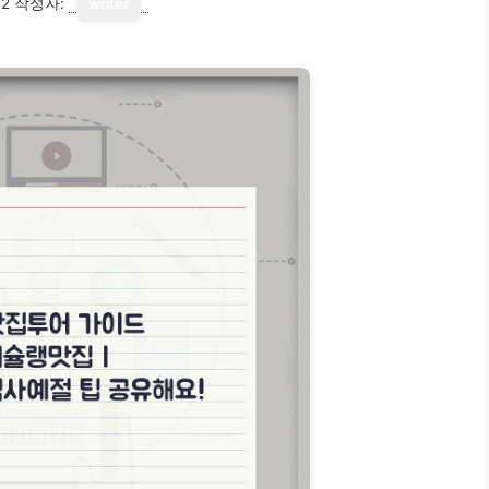
12
작성자:
writer