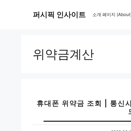
컨
텐
퍼시픽 인사이트
소개 페이지 (About
츠
로
건
너
뛰
위약금계산
기
휴대폰 위약금 조회 | 통신