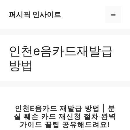
컨
텐
퍼시픽 인사이트
메
츠
로
뉴
건
너
인천e음카드재발급
뛰
기
방법
인천E음카드 재발급 방법 | 분
실 훼손 카드 재신청 절차 완벽
가이드 꿀팁 공유해드려요!