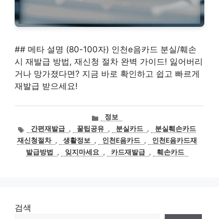
## 메타 설명 (80-100자) 인천e음카드 분실/훼손
시 재발급 방법, 재신청 절차 완벽 가이드! 잃어버리
거나 망가졌다면? 지금 바로 확인하고 쉽고 빠르게
재발급 받으세요!
카
정보
테
태
간편재발급
,
꿀팁공유
,
분실카드
,
분실훼손카드
고
그
재신청절차
,
생활정보
,
인천E음카드
,
인천E음카드재
리
발급방법
,
잊지마세요
,
카드재발급
,
훼손카드
검색