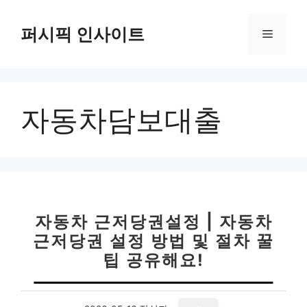
컨
텐
퍼시픽 인사이트
메
츠
로
뉴
건
너
자동차담보대출
뛰
기
자동차 근저당권설정 | 자동차
근저당권 설정 방법 및 절차 꿀
팁 공유해요!