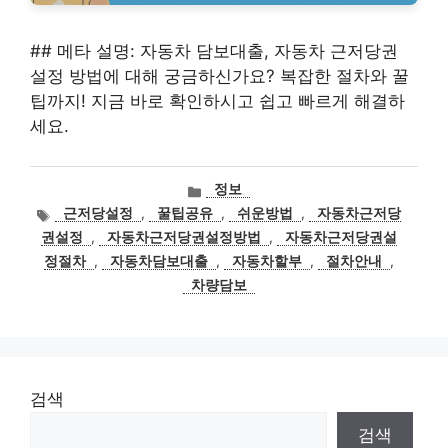
## 메타 설명: 자동차 담보대출, 자동차 근저당권
설정 방법에 대해 궁금하신가요? 복잡한 절차와 꿀
팁까지! 지금 바로 확인하시고 쉽고 빠르게 해결하
세요.
카
정보
테
태
근저당설정
,
꿀팁공유
,
쉬운방법
,
자동차근저당
고
그
권설정
,
자동차근저당권설정방법
,
자동차근저당권설
리
정절차
,
자동차담보대출
,
자동차할부
,
절차안내
,
차량담보
검색
검색