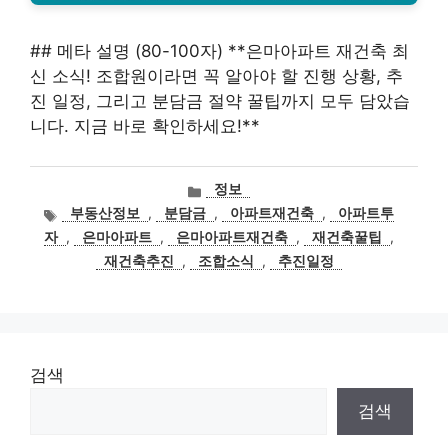
## 메타 설명 (80-100자) **은마아파트 재건축 최
신 소식! 조합원이라면 꼭 알아야 할 진행 상황, 추
진 일정, 그리고 분담금 절약 꿀팁까지 모두 담았습
니다. 지금 바로 확인하세요!**
카
정보
테
태
부동산정보
,
분담금
,
아파트재건축
,
아파트투
고
그
자
,
은마아파트
,
은마아파트재건축
,
재건축꿀팁
,
리
재건축추진
,
조합소식
,
추진일정
검색
검색