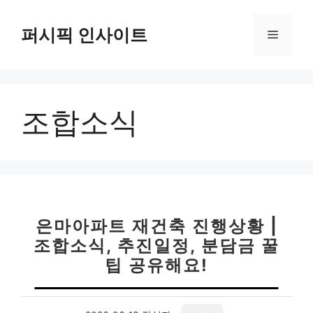
컨
텐
퍼시픽 인사이트
메
츠
로
뉴
건
너
조합소식
뛰
기
은마아파트 재건축 진행상황 |
조합소식, 추진일정, 분담금 꿀
팁 공유해요!