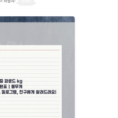
31
작성자:
writer