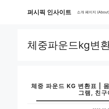
컨
텐
퍼시픽 인사이트
소개 페이지 (About
츠
로
건
너
뛰
체중파운드kg변
기
체중 파운드 KG 변환표 | 
그램, 친