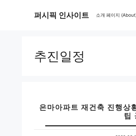
컨
텐
퍼시픽 인사이트
소개 페이지 (About
츠
로
건
너
뛰
추진일정
기
은마아파트 재건축 진행상황 
팁