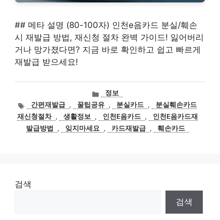
## 메타 설명 (80-100자) 인천e음카드 분실/훼손
시 재발급 방법, 재신청 절차 완벽 가이드! 잃어버리
거나 망가졌다면? 지금 바로 확인하고 쉽고 빠르게
재발급 받으세요!
카
정보
테
태
간편재발급
,
꿀팁공유
,
분실카드
,
분실훼손카드
고
그
재신청절차
,
생활정보
,
인천E음카드
,
인천E음카드재
리
발급방법
,
잊지마세요
,
카드재발급
,
훼손카드
검색
검색