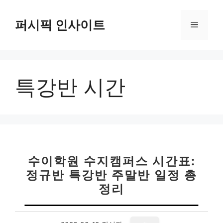
컨
텐
퍼시픽 인사이트
메
츠
로
뉴
건
너
특강반 시간
뛰
기
수이학원 수지캠퍼스 시간표:
정규반 특강반 주말반 일정 총
정리