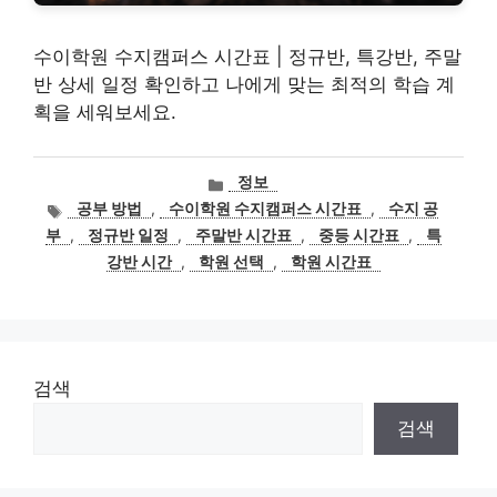
수이학원 수지캠퍼스 시간표 | 정규반, 특강반, 주말
반 상세 일정 확인하고 나에게 맞는 최적의 학습 계
획을 세워보세요.
카
정보
테
태
공부 방법
,
수이학원 수지캠퍼스 시간표
,
수지 공
고
그
부
,
정규반 일정
,
주말반 시간표
,
중등 시간표
,
특
리
강반 시간
,
학원 선택
,
학원 시간표
검색
검색