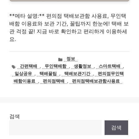
**메타 설명:** 편의점 택배보관함 사용료, 무인택
배함 이용료와 보관 기간, 꿀팁까지 한눈에! 택배 보
관 걱정 끝! 지금 바로 확인하고 편리하게 이용하세
요.
카
정보
테
태
간편택배
,
무인택배함
,
생활정보
,
스마트택배
,
고
그
일상공유
,
택배꿀팁
,
택배보관기간
,
편의점무인택
리
배함이용료
,
편의점택배
,
편의점택배보관함사용료
검색
검색