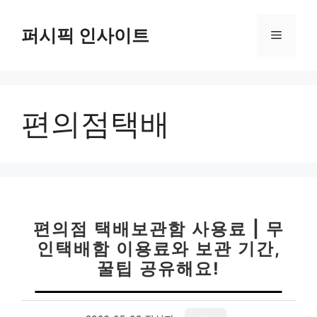
컨
텐
퍼시픽 인사이트
메
츠
로
뉴
건
너
편의점택배
뛰
기
편의점 택배보관함 사용료 | 무
인택배함 이용료와 보관 기간,
꿀팁 공유해요!