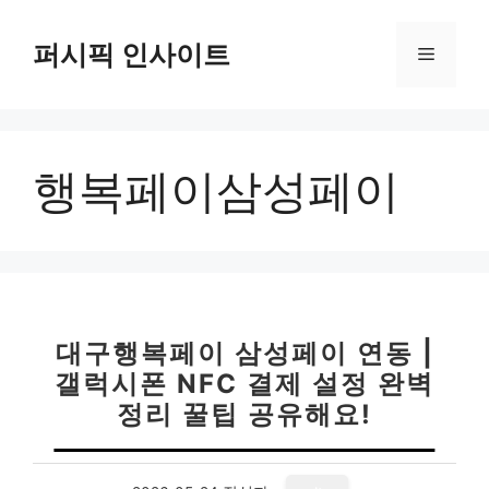
컨
텐
퍼시픽 인사이트
메
츠
로
뉴
건
너
행복페이삼성페이
뛰
기
대구행복페이 삼성페이 연동 |
갤럭시폰 NFC 결제 설정 완벽
정리 꿀팁 공유해요!