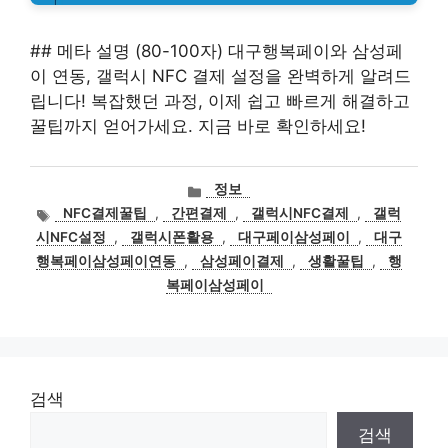
## 메타 설명 (80-100자) 대구행복페이와 삼성페
이 연동, 갤럭시 NFC 결제 설정을 완벽하게 알려드
립니다! 복잡했던 과정, 이제 쉽고 빠르게 해결하고
꿀팁까지 얻어가세요. 지금 바로 확인하세요!
카
정보
테
태
NFC결제꿀팁
,
간편결제
,
갤럭시NFC결제
,
갤럭
고
그
시NFC설정
,
갤럭시폰활용
,
대구페이삼성페이
,
대구
리
행복페이삼성페이연동
,
삼성페이결제
,
생활꿀팁
,
행
복페이삼성페이
검색
검색