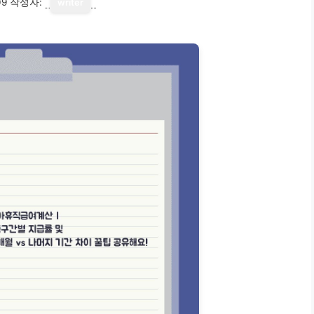
09
작성자:
writer