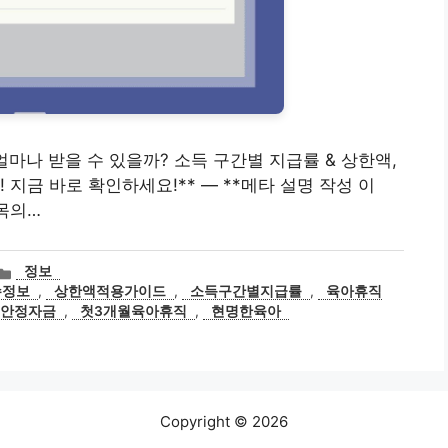
, 얼마나 받을 수 있을까? 소득 구간별 지급률 & 상한액,
! 지금 바로 확인하세요!** — **메타 설명 작성 이
제목의…
카
정보
테
수정보
,
상한액적용가이드
,
소득구간별지급률
,
육아휴직
고
안정자금
,
첫3개월육아휴직
,
현명한육아
리
Copyright © 2026