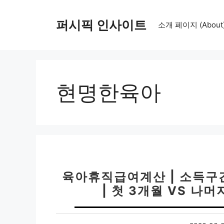
컨
텐
퍼시픽 인사이트
소개 페이지 (About
츠
로
건
너
뛰
현명한육아
기
육아휴직급여계산 | 소득구
| 첫 3개월 VS 나